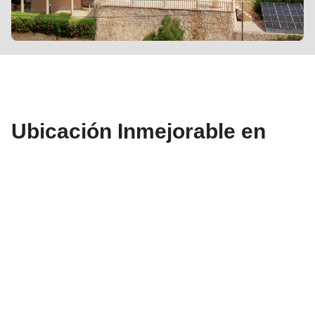
Ubicación Inmejorable en
Jávea: Cercanía al Puerto y
al Casco Antiguo
Nuestra ubicación es una de las más exclusivas de
Jávea. Situados en la ladera sur, por encima del puerto
deportivo y cerca del casco antiguo, nuestros
apartamentos están perfectamente conectados con
todo lo que Jávea tiene para ofrecer:
playas
de